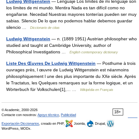
Ludwig Wittgenstein
— Lenguaje Los límites de mi lenguaje son
los límites de mi mundo. Mentira Nada es tan difícil como no
engañarse. Necedad Nuestras mayores tonterías pueden ser muy
sabias. Silencio De lo que no podemos hablar debemos guardar
silencio …
Diccionario de citas
Ludwig Wittgenstein
— n. (1889 1951) Austrian philosopher who
studied and taught at Cambridge University, author of
Philosophical Investigations …
English contemporary dictionary
Liste Des Œuvres De Ludwig Wittgenstein
— Posthume à trois
ouvrages près, l œuvre de Ludwig Wittgenstein est néanmoins
philosophiquement l une des plus importante du XXe siècle. Après
le Tractatus, les Quelques remarques sur la forme logique, et un
Wörterbuch für Volkschulen[1],… …
Wikipédia en Français
© Academic, 2000-2026
18+
Contacte con nosotros:
Apoyo técnico
,
Publicidad
Exportación Diccionarios
, creado en PHP,
Joomla,
Drupal,
WordPress, MODx.