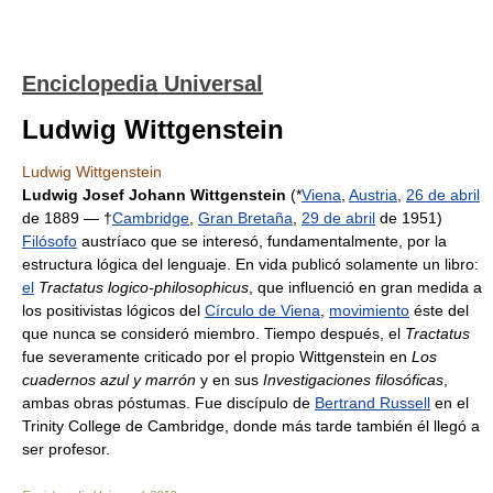
Enciclopedia Universal
Ludwig Wittgenstein
Ludwig Wittgenstein
Ludwig Josef Johann Wittgenstein
(*
Viena
,
Austria
,
26 de abril
de 1889 — †
Cambridge
,
Gran Bretaña
,
29 de abril
de 1951)
Filósofo
austríaco que se interesó, fundamentalmente, por la
estructura lógica del lenguaje. En vida publicó solamente un libro:
el
Tractatus logico-philosophicus
, que influenció en gran medida a
los positivistas lógicos del
Círculo de Viena
,
movimiento
éste del
que nunca se consideró miembro. Tiempo después, el
Tractatus
fue severamente criticado por el propio Wittgenstein en
Los
cuadernos azul y marrón
y en sus
Investigaciones filosóficas
,
ambas obras póstumas. Fue discípulo de
Bertrand Russell
en el
Trinity College de Cambridge, donde más tarde también él llegó a
ser profesor.