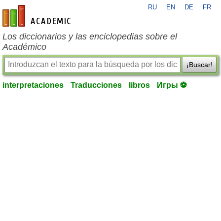
RU
EN
DE
FR
es-academic.com
Los diccionarios y las enciclopedias sobre el
Académico
¡Buscar!
interpretaciones
Traducciones
libros
Игры ⚽