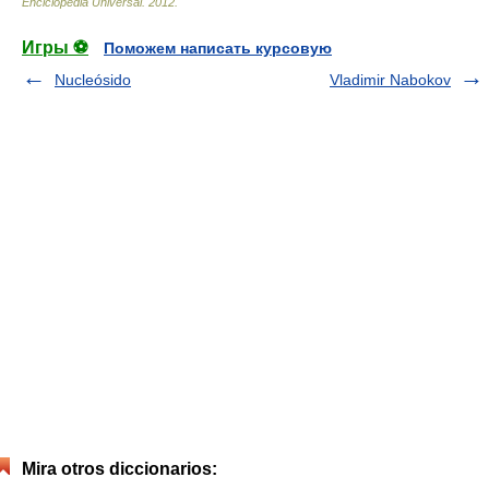
Enciclopedia Universal
.
2012
.
Игры ⚽
Поможем написать курсовую
Nucleósido
Vladimir Nabokov
Mira otros diccionarios: