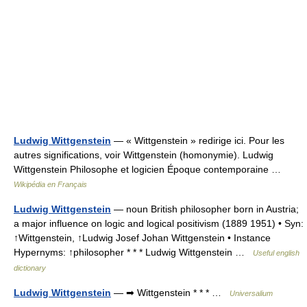
Ludwig Wittgenstein
— « Wittgenstein » redirige ici. Pour les
autres significations, voir Wittgenstein (homonymie). Ludwig
Wittgenstein Philosophe et logicien Époque contemporaine …
Wikipédia en Français
Ludwig Wittgenstein
— noun British philosopher born in Austria;
a major influence on logic and logical positivism (1889 1951) • Syn:
↑Wittgenstein, ↑Ludwig Josef Johan Wittgenstein • Instance
Hypernyms: ↑philosopher * * * Ludwig Wittgenstein …
Useful english
dictionary
Ludwig Wittgenstein
— ➡ Wittgenstein * * * …
Universalium